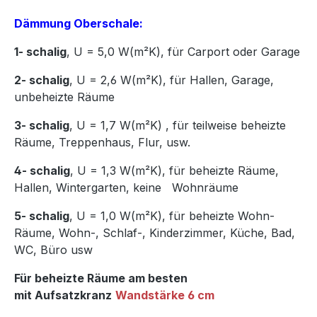
Dämmung Oberschale:
1- schalig
, U = 5,0 W(m²K),
für Carport oder Garage
2- schalig
, U = 2,6 W(m²K), für Hallen, Garage,
unbeheizte Räume
3- schalig
, U = 1,7 W(m²K)
,
für teilweise beheizte
Räume, Treppenhaus, Flur, usw.
4- schalig
, U = 1,3 W(m²K), für beheizte Räume,
Hallen, Wintergarten, keine Wohnräume
5- schalig
, U = 1,0 W(m²K), für beheizte Wohn-
Räume, Wohn-, Schlaf-, Kinderzimmer, Küche, Bad,
WC, Büro usw
Für beheizte Räume am besten
mit Aufsatzkranz
Wandstärke 6 cm