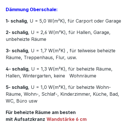
Dämmung Oberschale:
1- schalig
, U = 5,0 W(m²K),
für Carport oder Garage
2- schalig
, U = 2,6 W(m²K), für Hallen, Garage,
unbeheizte Räume
3- schalig
, U = 1,7 W(m²K)
,
für teilweise beheizte
Räume, Treppenhaus, Flur, usw.
4- schalig
, U = 1,3 W(m²K), für beheizte Räume,
Hallen, Wintergarten, keine Wohnräume
5- schalig
, U = 1,0 W(m²K), für beheizte Wohn-
Räume, Wohn-, Schlaf-, Kinderzimmer, Küche, Bad,
WC, Büro usw
Für beheizte Räume am besten
mit Aufsatzkranz
Wandstärke 6 cm