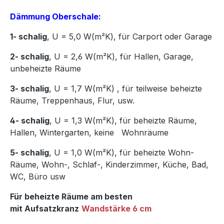
Dämmung Oberschale:
1- schalig
, U = 5,0 W(m²K),
für Carport oder Garage
2- schalig
, U = 2,6 W(m²K), für Hallen, Garage,
unbeheizte Räume
3- schalig
, U = 1,7 W(m²K)
,
für teilweise beheizte
Räume, Treppenhaus, Flur, usw.
4- schalig
, U = 1,3 W(m²K), für beheizte Räume,
Hallen, Wintergarten, keine Wohnräume
5- schalig
, U = 1,0 W(m²K), für beheizte Wohn-
Räume, Wohn-, Schlaf-, Kinderzimmer, Küche, Bad,
WC, Büro usw
Für beheizte Räume am besten
mit Aufsatzkranz
Wandstärke 6 cm