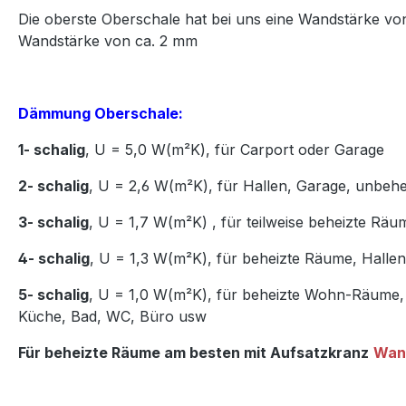
Die oberste Oberschale hat bei uns eine Wandstärke vo
Wandstärke von ca. 2 mm
Dämmung Oberschale:
1- schalig
, U = 5,0 W(m²K),
für Carport oder Garage
2- schalig
, U = 2,6 W(m²K), für Hallen, Garage, unbeh
3- schalig
, U = 1,7 W(m²K)
,
für teilweise beheizte Räu
4- schalig
, U = 1,3 W(m²K), für beheizte Räume, Hall
5- schalig
, U = 1,0 W(m²K), für beheizte Wohn-Räume,
Küche, Bad, WC, Büro usw
Für beheizte Räume am besten mit Aufsatzkranz
Wan