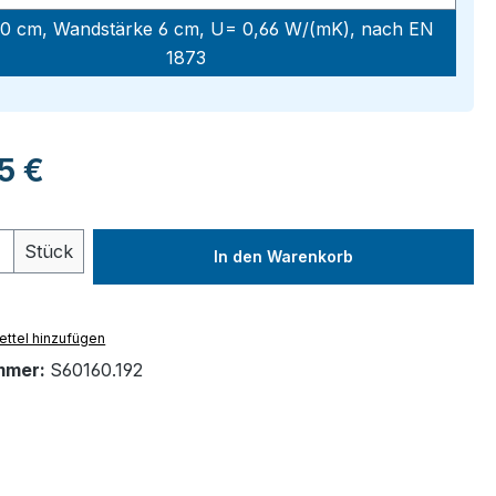
0 cm, Wandstärke 6 cm, U= 0,66 W/(mK), nach EN
1873
eis:
95 €
 Anzahl: Gib den gewünschten Wert ein 
Stück
In den Warenkorb
ttel hinzufügen
mmer:
S60160.192