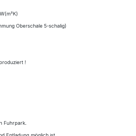
66 W(m²K)
ämmung Oberschale 5-schalig)
produziert !
en Fuhrpark.
nd Entladung möglich ist.