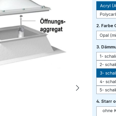
Acryl (A
Polycar
2. Farbe
Opal (mi
3. Dämmu
1- scha
2- scha
3- scha
4- scha
5- scha
4. Starr 
ohne K