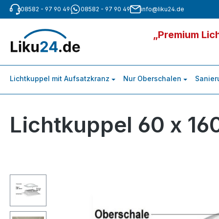
08582 - 97 90 49
08582 - 97 90 49
info@liku24.de
m Hauptinhalt springen
Zur Suche springen
Zur Hauptnavigation springen
„Premium Lich
Lichtkuppel mit Aufsatzkranz
Nur Oberschalen
Sanier
Lichtkuppel 60 x 16
Bildergalerie überspringen