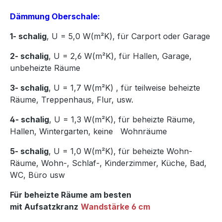
Dämmung Oberschale:
1- schalig
, U = 5,0 W(m²K),
für Carport oder Garage
2- schalig
, U = 2,6 W(m²K), für Hallen, Garage,
unbeheizte Räume
3- schalig
, U = 1,7 W(m²K)
,
für teilweise beheizte
Räume, Treppenhaus, Flur, usw.
4- schalig
, U = 1,3 W(m²K), für beheizte Räume,
Hallen, Wintergarten, keine Wohnräume
5- schalig
, U = 1,0 W(m²K), für beheizte Wohn-
Räume, Wohn-, Schlaf-, Kinderzimmer, Küche, Bad,
WC, Büro usw
Für beheizte Räume am besten
mit Aufsatzkranz
Wandstärke 6 cm