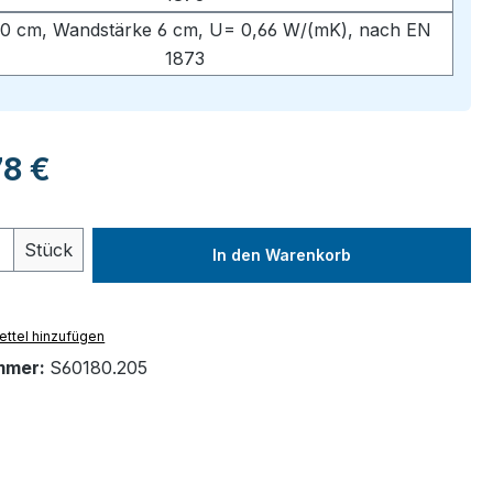
0 cm, Wandstärke 6 cm, U= 0,66 W/(mK), nach EN
1873
eis:
78 €
 Anzahl: Gib den gewünschten Wert ein 
Stück
In den Warenkorb
ttel hinzufügen
mmer:
S60180.205