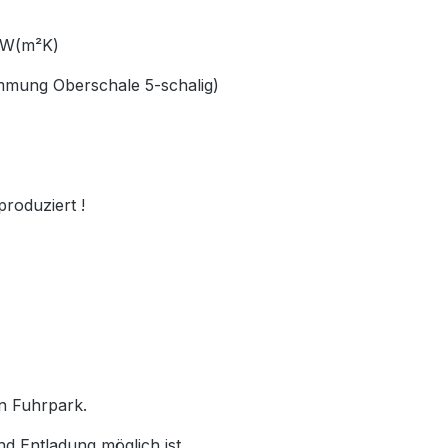
66 W(m²K)
ämmung Oberschale 5-schalig)
produziert !
en Fuhrpark.
nd Entladung möglich ist.