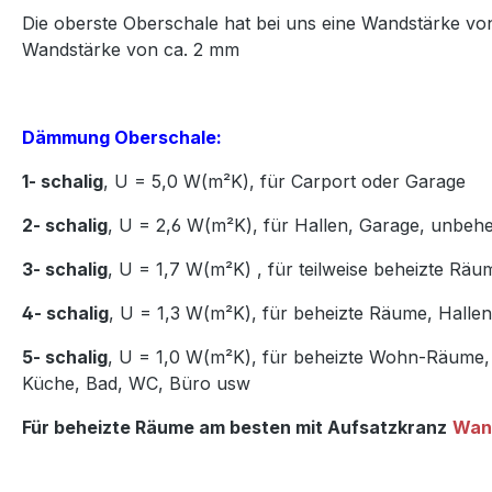
Die oberste Oberschale hat bei uns eine Wandstärke vo
Wandstärke von ca. 2 mm
Dämmung Oberschale:
1- schalig
, U = 5,0 W(m²K),
für Carport oder Garage
2- schalig
, U = 2,6 W(m²K), für Hallen, Garage, unbeh
3- schalig
, U = 1,7 W(m²K)
,
für teilweise beheizte Räu
4- schalig
, U = 1,3 W(m²K), für beheizte Räume, Hall
5- schalig
, U = 1,0 W(m²K), für beheizte Wohn-Räume,
Küche, Bad, WC, Büro usw
Für beheizte Räume am besten mit Aufsatzkranz
Wan