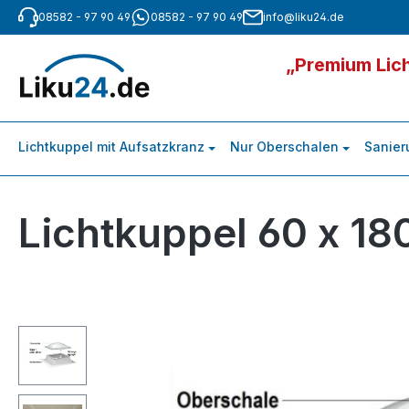
08582 - 97 90 49
08582 - 97 90 49
info@liku24.de
m Hauptinhalt springen
Zur Suche springen
Zur Hauptnavigation springen
„Premium Lich
Lichtkuppel mit Aufsatzkranz
Nur Oberschalen
Sanier
Lichtkuppel 60 x 18
Bildergalerie überspringen