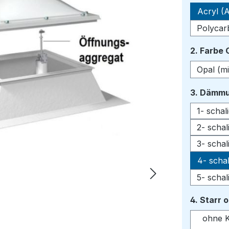
Acryl (A
Polycar
2. Farbe
Opal (mi
3. Dämmu
1- scha
2- scha
3- scha
4- scha
5- scha
4. Starr 
ohne K