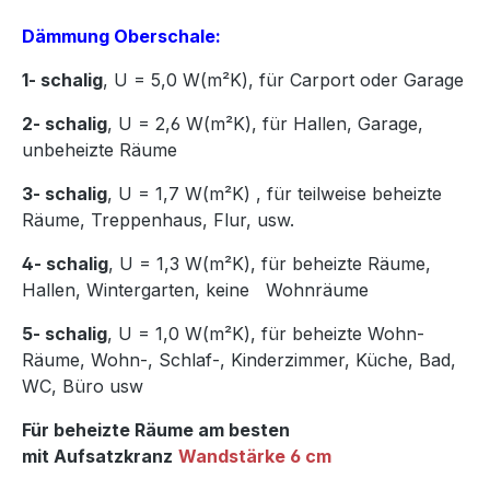
Dämmung Oberschale:
1- schalig
, U = 5,0 W(m²K),
für Carport oder Garage
2- schalig
, U = 2,6 W(m²K), für Hallen, Garage,
unbeheizte Räume
3- schalig
, U = 1,7 W(m²K)
,
für teilweise beheizte
Räume, Treppenhaus, Flur, usw.
4- schalig
, U = 1,3 W(m²K), für beheizte Räume,
Hallen, Wintergarten, keine Wohnräume
5- schalig
, U = 1,0 W(m²K), für beheizte Wohn-
Räume, Wohn-, Schlaf-, Kinderzimmer, Küche, Bad,
WC, Büro usw
Für beheizte Räume am besten
mit Aufsatzkranz
Wandstärke 6 cm