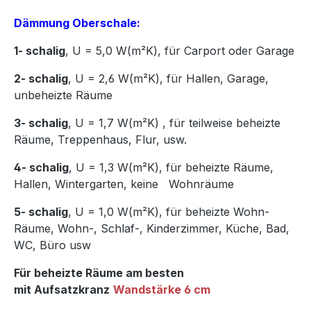
Dämmung Oberschale:
1- schalig
, U = 5,0 W(m²K),
für Carport oder Garage
2- schalig
, U = 2,6 W(m²K), für Hallen, Garage,
unbeheizte Räume
3- schalig
, U = 1,7 W(m²K)
,
für teilweise beheizte
Räume, Treppenhaus, Flur, usw.
4- schalig
, U = 1,3 W(m²K), für beheizte Räume,
Hallen, Wintergarten, keine Wohnräume
5- schalig
, U = 1,0 W(m²K), für beheizte Wohn-
Räume, Wohn-, Schlaf-, Kinderzimmer, Küche, Bad,
WC, Büro usw
Für beheizte Räume am besten
mit Aufsatzkranz
Wandstärke 6 cm