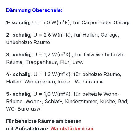
Dämmung Oberschale:
1- schalig
, U = 5,0 W(m²K),
für Carport oder Garage
2- schalig
, U = 2,6 W(m²K), für Hallen, Garage,
unbeheizte Räume
3- schalig
, U = 1,7 W(m²K)
,
für teilweise beheizte
Räume, Treppenhaus, Flur, usw.
4- schalig
, U = 1,3 W(m²K), für beheizte Räume,
Hallen, Wintergarten, keine Wohnräume
5- schalig
, U = 1,0 W(m²K), für beheizte Wohn-
Räume, Wohn-, Schlaf-, Kinderzimmer, Küche, Bad,
WC, Büro usw
Für beheizte Räume am besten
mit Aufsatzkranz
Wandstärke 6 cm