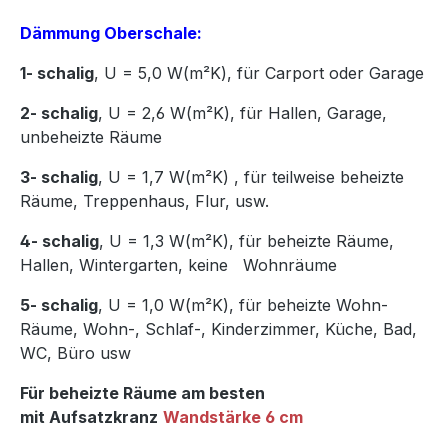
Dämmung Oberschale:
1- schalig
, U = 5,0 W(m²K),
für Carport oder Garage
2- schalig
, U = 2,6 W(m²K), für Hallen, Garage,
unbeheizte Räume
3- schalig
, U = 1,7 W(m²K)
,
für teilweise beheizte
Räume, Treppenhaus, Flur, usw.
4- schalig
, U = 1,3 W(m²K), für beheizte Räume,
Hallen, Wintergarten, keine Wohnräume
5- schalig
, U = 1,0 W(m²K), für beheizte Wohn-
Räume, Wohn-, Schlaf-, Kinderzimmer, Küche, Bad,
WC, Büro usw
Für beheizte Räume am besten
mit Aufsatzkranz
Wandstärke 6 cm