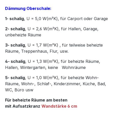
Dämmung Oberschale:
1- schalig
, U = 5,0 W(m²K),
für Carport oder Garage
2- schalig
, U = 2,6 W(m²K), für Hallen, Garage,
unbeheizte Räume
3- schalig
, U = 1,7 W(m²K)
,
für teilweise beheizte
Räume, Treppenhaus, Flur, usw.
4- schalig
, U = 1,3 W(m²K), für beheizte Räume,
Hallen, Wintergarten, keine Wohnräume
5- schalig
, U = 1,0 W(m²K), für beheizte Wohn-
Räume, Wohn-, Schlaf-, Kinderzimmer, Küche, Bad,
WC, Büro usw
Für beheizte Räume am besten
mit Aufsatzkranz
Wandstärke 6 cm