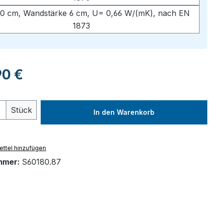
0 cm, Wandstärke 6 cm, U= 0,66 W/(mK), nach EN
1873
eis:
90 €
 Anzahl: Gib den gewünschten Wert ein 
Stück
In den Warenkorb
ttel hinzufügen
mmer:
S60180.87