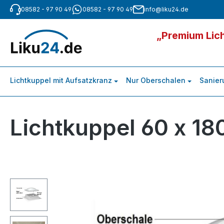
08582 - 97 90 49
08582 - 97 90 49
info@liku24.de
m Hauptinhalt springen
Zur Suche springen
Zur Hauptnavigation springen
„Premium Lich
Lichtkuppel mit Aufsatzkranz
Nur Oberschalen
Sanier
Lichtkuppel 60 x 18
Bildergalerie überspringen