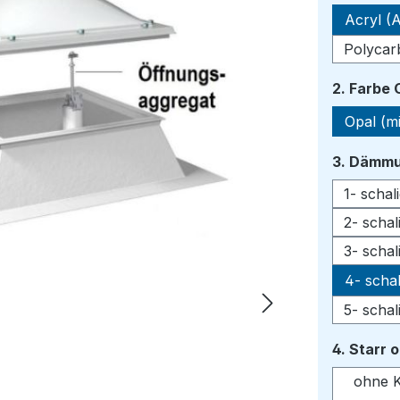
Acryl (A
Polycar
2. Farbe
Opal (mi
3. Dämmu
1- scha
2- scha
3- scha
4- scha
5- scha
4. Starr 
ohne K