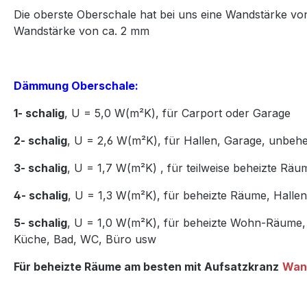
Die oberste Oberschale hat bei uns eine Wandstärke vo
Wandstärke von ca. 2 mm
Dämmung Oberschale:
1- schalig
, U = 5,0 W(m²K),
für Carport oder Garage
2- schalig
, U = 2,6 W(m²K), für Hallen, Garage, unbeh
3- schalig
, U = 1,7 W(m²K)
,
für teilweise beheizte Räu
4- schalig
, U = 1,3 W(m²K), für beheizte Räume, Hall
5- schalig
, U = 1,0 W(m²K), für beheizte Wohn-Räume,
Küche, Bad, WC, Büro usw
Für beheizte Räume am besten mit Aufsatzkranz
Wan