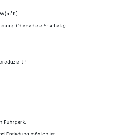
66 W(m²K)
ämmung Oberschale 5-schalig)
produziert !
en Fuhrpark.
nd Entladung möglich ist.