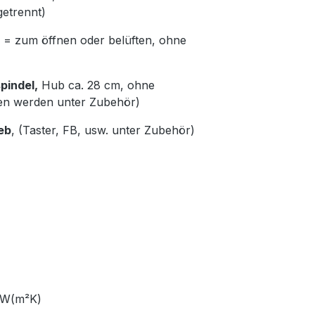
getrennt)
= zum öffnen oder belüften, ohne
pindel,
Hub ca. 28 cm, ohne
en werden unter Zubehör)
eb
, (Taster, FB, usw. unter Zubehör)
66 W(m²K)