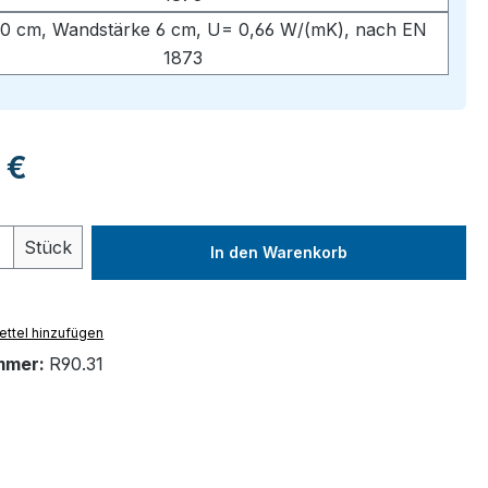
0 cm, Wandstärke 6 cm, U= 0,66 W/(mK), nach EN
1873
eis:
 €
 Anzahl: Gib den gewünschten Wert ein 
Stück
In den Warenkorb
ttel hinzufügen
mmer:
R90.31