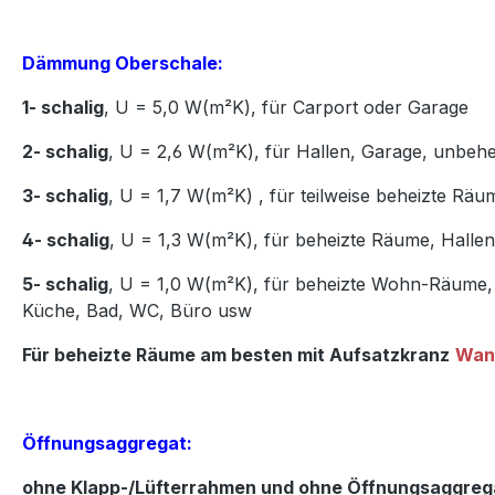
Dämmung Oberschale:
1- schalig
, U = 5,0 W(m²K),
für Carport oder Garage
2- schalig
, U = 2,6 W(m²K),
für Hallen, Garage, unbeh
3- schalig
, U = 1,7 W(m²K)
,
für teilweise beheizte Räu
4- schalig
, U = 1,3 W(m²K),
für beheizte Räume, Hall
5- schalig
, U = 1,0 W(m²K),
für beheizte Wohn-Räume, 
Küche,
Bad, WC, Büro usw
Für beheizte Räume am besten mit Aufsatzkranz
Wan
Öffnungsaggregat:
ohne Klapp-/Lüfterrahmen und ohne Öffnungsaggreg