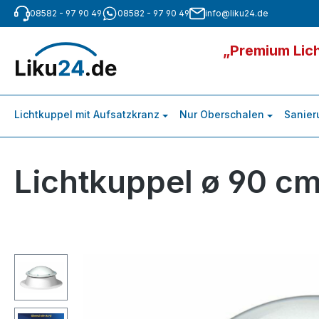
08582 - 97 90 49
08582 - 97 90 49
info@liku24.de
m Hauptinhalt springen
Zur Suche springen
Zur Hauptnavigation springen
„Premium Lich
Lichtkuppel mit Aufsatzkranz
Nur Oberschalen
Sanier
Lichtkuppel ø 90 cm
Bildergalerie überspringen