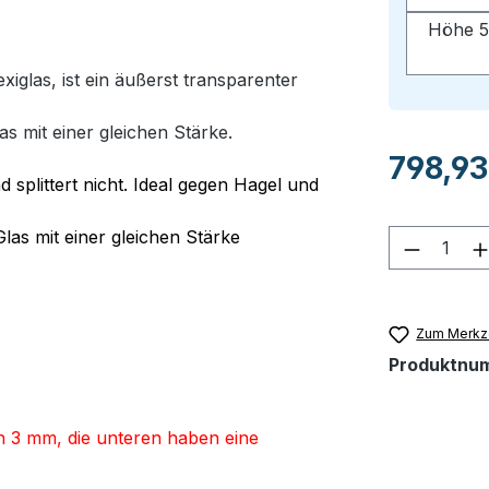
Höhe 5
glas, ist ein äußerst transparenter
as mit einer gleichen Stärke.
Regulärer Pr
798,93
d splittert nicht. Ideal gegen Hagel und
Glas mit einer gleichen Stärke
Produkt
Zum Merkze
Produktnu
on 3 mm,
die unteren haben eine