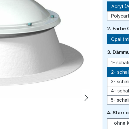
Acryl (A
Polycar
2. Farbe
Opal (mi
3. Dämmu
1- scha
2- scha
3- scha
4- scha
5- scha
4. Starr 
ohne K