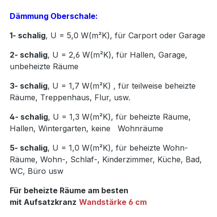
Dämmung Oberschale:
1- schalig
, U = 5,0 W(m²K),
für Carport oder Garage
2- schalig
, U = 2,6 W(m²K), für Hallen, Garage,
unbeheizte Räume
3- schalig
, U = 1,7 W(m²K)
,
für teilweise beheizte
Räume, Treppenhaus, Flur, usw.
4- schalig
, U = 1,3 W(m²K), für beheizte Räume,
Hallen, Wintergarten, keine Wohnräume
5- schalig
, U = 1,0 W(m²K), für beheizte Wohn-
Räume, Wohn-, Schlaf-, Kinderzimmer, Küche, Bad,
WC, Büro usw
Für beheizte Räume am besten
mit Aufsatzkranz
Wandstärke 6 cm