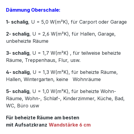
Dämmung Oberschale:
1- schalig
, U = 5,0 W(m²K),
für Carport oder Garage
2- schalig
, U = 2,6 W(m²K), für Hallen, Garage,
unbeheizte Räume
3- schalig
, U = 1,7 W(m²K)
,
für teilweise beheizte
Räume, Treppenhaus, Flur, usw.
4- schalig
, U = 1,3 W(m²K), für beheizte Räume,
Hallen, Wintergarten, keine Wohnräume
5- schalig
, U = 1,0 W(m²K), für beheizte Wohn-
Räume, Wohn-, Schlaf-, Kinderzimmer, Küche, Bad,
WC, Büro usw
Für beheizte Räume am besten
mit Aufsatzkranz
Wandstärke 6 cm