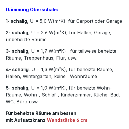
Dämmung Oberschale:
1- schalig
, U = 5,0 W(m²K),
für Carport oder Garage
2- schalig
, U = 2,6 W(m²K), für Hallen, Garage,
unbeheizte Räume
3- schalig
, U = 1,7 W(m²K)
,
für teilweise beheizte
Räume, Treppenhaus, Flur, usw.
4- schalig
, U = 1,3 W(m²K), für beheizte Räume,
Hallen, Wintergarten, keine Wohnräume
5- schalig
, U = 1,0 W(m²K), für beheizte Wohn-
Räume, Wohn-, Schlaf-, Kinderzimmer, Küche, Bad,
WC, Büro usw
Für beheizte Räume am besten
mit Aufsatzkranz
Wandstärke 6 cm