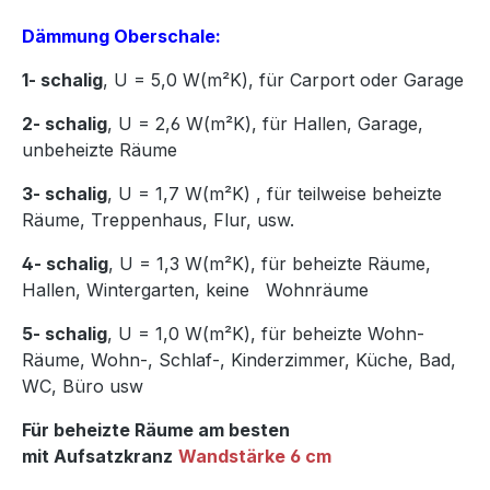
Dämmung Oberschale:
1- schalig
, U = 5,0 W(m²K),
für Carport oder Garage
2- schalig
, U = 2,6 W(m²K), für Hallen, Garage,
unbeheizte Räume
3- schalig
, U = 1,7 W(m²K)
,
für teilweise beheizte
Räume, Treppenhaus, Flur, usw.
4- schalig
, U = 1,3 W(m²K), für beheizte Räume,
Hallen, Wintergarten, keine Wohnräume
5- schalig
, U = 1,0 W(m²K), für beheizte Wohn-
Räume, Wohn-, Schlaf-, Kinderzimmer, Küche, Bad,
WC, Büro usw
Für beheizte Räume am besten
mit Aufsatzkranz
Wandstärke 6 cm