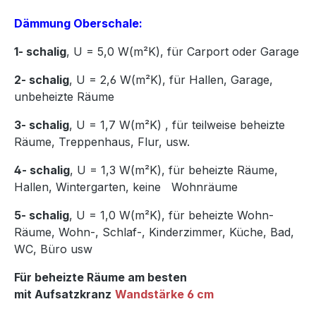
Dämmung Oberschale:
1- schalig
, U = 5,0 W(m²K),
für Carport oder Garage
2- schalig
, U = 2,6 W(m²K), für Hallen, Garage,
unbeheizte Räume
3- schalig
, U = 1,7 W(m²K)
,
für teilweise beheizte
Räume, Treppenhaus, Flur, usw.
4- schalig
, U = 1,3 W(m²K), für beheizte Räume,
Hallen, Wintergarten, keine Wohnräume
5- schalig
, U = 1,0 W(m²K), für beheizte Wohn-
Räume, Wohn-, Schlaf-, Kinderzimmer, Küche, Bad,
WC, Büro usw
Für beheizte Räume am besten
mit Aufsatzkranz
Wandstärke 6 cm