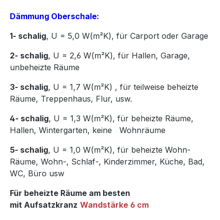
Dämmung Oberschale:
1- schalig
, U = 5,0 W(m²K),
für Carport oder Garage
2- schalig
, U = 2,6 W(m²K), für Hallen, Garage,
unbeheizte Räume
3- schalig
, U = 1,7 W(m²K)
,
für teilweise beheizte
Räume, Treppenhaus, Flur, usw.
4- schalig
, U = 1,3 W(m²K), für beheizte Räume,
Hallen, Wintergarten, keine Wohnräume
5- schalig
, U = 1,0 W(m²K), für beheizte Wohn-
Räume, Wohn-, Schlaf-, Kinderzimmer, Küche, Bad,
WC, Büro usw
Für beheizte Räume am besten
mit Aufsatzkranz
Wandstärke 6 cm