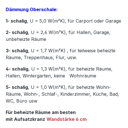
Dämmung Oberschale:
1- schalig
, U = 5,0 W(m²K),
für Carport oder Garage
2- schalig
, U = 2,6 W(m²K), für Hallen, Garage,
unbeheizte Räume
3- schalig
, U = 1,7 W(m²K)
,
für teilweise beheizte
Räume, Treppenhaus, Flur, usw.
4- schalig
, U = 1,3 W(m²K), für beheizte Räume,
Hallen, Wintergarten, keine Wohnräume
5- schalig
, U = 1,0 W(m²K), für beheizte Wohn-
Räume, Wohn-, Schlaf-, Kinderzimmer, Küche, Bad,
WC, Büro usw
Für beheizte Räume am besten
mit Aufsatzkranz
Wandstärke 6 cm