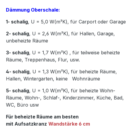
Dämmung Oberschale:
1- schalig
, U = 5,0 W(m²K),
für Carport oder Garage
2- schalig
, U = 2,6 W(m²K), für Hallen, Garage,
unbeheizte Räume
3- schalig
, U = 1,7 W(m²K)
,
für teilweise beheizte
Räume, Treppenhaus, Flur, usw.
4- schalig
, U = 1,3 W(m²K), für beheizte Räume,
Hallen, Wintergarten, keine Wohnräume
5- schalig
, U = 1,0 W(m²K), für beheizte Wohn-
Räume, Wohn-, Schlaf-, Kinderzimmer, Küche, Bad,
WC, Büro usw
Für beheizte Räume am besten
mit Aufsatzkranz
Wandstärke 6 cm