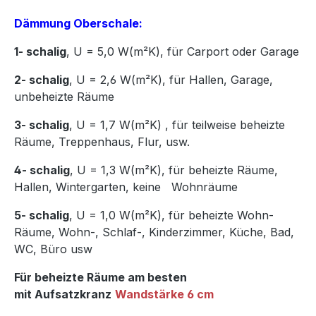
Dämmung Oberschale:
1- schalig
, U = 5,0 W(m²K),
für Carport oder Garage
2- schalig
, U = 2,6 W(m²K), für Hallen, Garage,
unbeheizte Räume
3- schalig
, U = 1,7 W(m²K)
,
für teilweise beheizte
Räume, Treppenhaus, Flur, usw.
4- schalig
, U = 1,3 W(m²K), für beheizte Räume,
Hallen, Wintergarten, keine Wohnräume
5- schalig
, U = 1,0 W(m²K), für beheizte Wohn-
Räume, Wohn-, Schlaf-, Kinderzimmer, Küche, Bad,
WC, Büro usw
Für beheizte Räume am besten
mit Aufsatzkranz
Wandstärke 6 cm