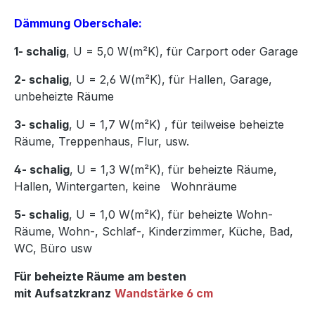
Dämmung Oberschale:
1- schalig
, U = 5,0 W(m²K),
für Carport oder Garage
2- schalig
, U = 2,6 W(m²K), für Hallen, Garage,
unbeheizte Räume
3- schalig
, U = 1,7 W(m²K)
,
für teilweise beheizte
Räume, Treppenhaus, Flur, usw.
4- schalig
, U = 1,3 W(m²K), für beheizte Räume,
Hallen, Wintergarten, keine Wohnräume
5- schalig
, U = 1,0 W(m²K), für beheizte Wohn-
Räume, Wohn-, Schlaf-, Kinderzimmer, Küche, Bad,
WC, Büro usw
Für beheizte Räume am besten
mit Aufsatzkranz
Wandstärke 6 cm