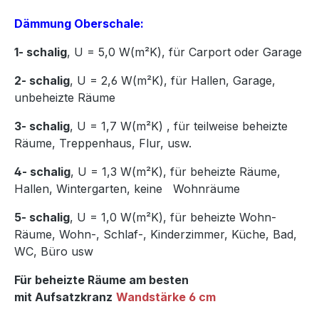
Dämmung Oberschale:
1- schalig
, U = 5,0 W(m²K),
für Carport oder Garage
2- schalig
, U = 2,6 W(m²K), für Hallen, Garage,
unbeheizte Räume
3- schalig
, U = 1,7 W(m²K)
,
für teilweise beheizte
Räume, Treppenhaus, Flur, usw.
4- schalig
, U = 1,3 W(m²K), für beheizte Räume,
Hallen, Wintergarten, keine Wohnräume
5- schalig
, U = 1,0 W(m²K), für beheizte Wohn-
Räume, Wohn-, Schlaf-, Kinderzimmer, Küche, Bad,
WC, Büro usw
Für beheizte Räume am besten
mit Aufsatzkranz
Wandstärke 6 cm