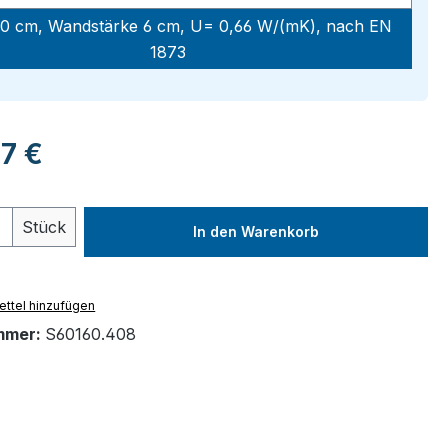
0 cm, Wandstärke 6 cm, U= 0,66 W/(mK), nach EN
1873
eis:
27 €
 Anzahl: Gib den gewünschten Wert ein 
Stück
In den Warenkorb
ttel hinzufügen
mmer:
S60160.408