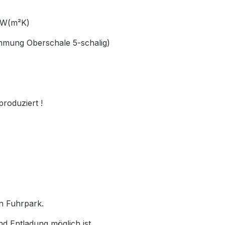
66 W(m²K)
ämmung Oberschale 5-schalig)
produziert !
en Fuhrpark.
nd Entladung möglich ist.