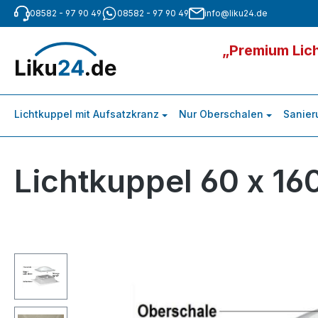
08582 - 97 90 49
08582 - 97 90 49
info@liku24.de
m Hauptinhalt springen
Zur Suche springen
Zur Hauptnavigation springen
„Premium Lich
Lichtkuppel mit Aufsatzkranz
Nur Oberschalen
Sanier
Lichtkuppel 60 x 16
Bildergalerie überspringen