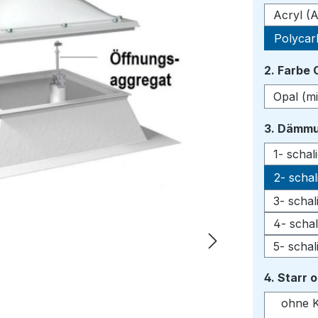
Acryl (A
Polycar
2. Farbe
Opal (mi
3. Dämmu
1- scha
2- scha
3- scha
4- scha
5- scha
4. Starr 
ohne K