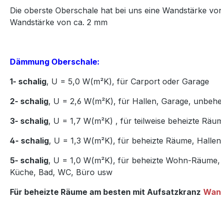
Die oberste Oberschale hat bei uns eine Wandstärke vo
Wandstärke von ca. 2 mm
Dämmung Oberschale:
1- schalig
, U = 5,0 W(m²K),
für Carport oder Garage
2- schalig
, U = 2,6 W(m²K), für Hallen, Garage, unbeh
3- schalig
, U = 1,7 W(m²K)
,
für teilweise beheizte Räu
4- schalig
, U = 1,3 W(m²K), für beheizte Räume, Hall
5- schalig
, U = 1,0 W(m²K), für beheizte Wohn-Räume,
Küche, Bad, WC, Büro usw
Für beheizte Räume am besten mit Aufsatzkranz
Wan