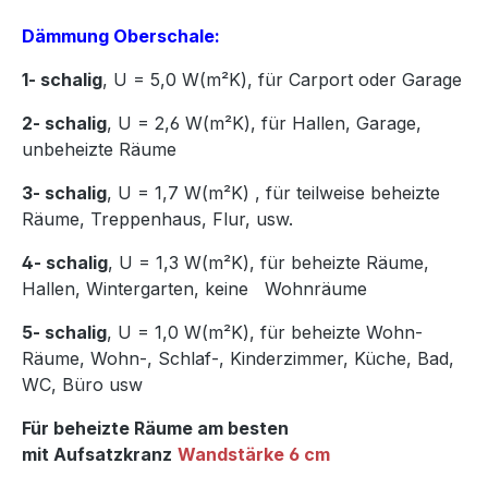
Dämmung Oberschale:
1- schalig
, U = 5,0 W(m²K),
für Carport oder Garage
2- schalig
, U = 2,6 W(m²K), für Hallen, Garage,
unbeheizte Räume
3- schalig
, U = 1,7 W(m²K)
,
für teilweise beheizte
Räume, Treppenhaus, Flur, usw.
4- schalig
, U = 1,3 W(m²K), für beheizte Räume,
Hallen, Wintergarten, keine Wohnräume
5- schalig
, U = 1,0 W(m²K), für beheizte Wohn-
Räume, Wohn-, Schlaf-, Kinderzimmer, Küche, Bad,
WC, Büro usw
Für beheizte Räume am besten
mit Aufsatzkranz
Wandstärke 6 cm