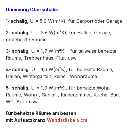
Dämmung Oberschale:
1- schalig
, U = 5,0 W(m²K),
für Carport oder Garage
2- schalig
, U = 2,6 W(m²K), für Hallen, Garage,
unbeheizte Räume
3- schalig
, U = 1,7 W(m²K)
,
für teilweise beheizte
Räume, Treppenhaus, Flur, usw.
4- schalig
, U = 1,3 W(m²K), für beheizte Räume,
Hallen, Wintergarten, keine Wohnräume
5- schalig
, U = 1,0 W(m²K), für beheizte Wohn-
Räume, Wohn-, Schlaf-, Kinderzimmer, Küche, Bad,
WC, Büro usw
Für beheizte Räume am besten
mit Aufsatzkranz
Wandstärke 6 cm