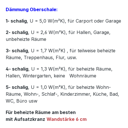
Dämmung Oberschale:
1- schalig
, U = 5,0 W(m²K),
für Carport oder Garage
2- schalig
, U = 2,6 W(m²K), für Hallen, Garage,
unbeheizte Räume
3- schalig
, U = 1,7 W(m²K)
,
für teilweise beheizte
Räume, Treppenhaus, Flur, usw.
4- schalig
, U = 1,3 W(m²K), für beheizte Räume,
Hallen, Wintergarten, keine Wohnräume
5- schalig
, U = 1,0 W(m²K), für beheizte Wohn-
Räume, Wohn-, Schlaf-, Kinderzimmer, Küche, Bad,
WC, Büro usw
Für beheizte Räume am besten
mit Aufsatzkranz
Wandstärke 6 cm