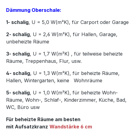
Dämmung Oberschale:
1- schalig
, U = 5,0 W(m²K),
für Carport oder Garage
2- schalig
, U = 2,6 W(m²K), für Hallen, Garage,
unbeheizte Räume
3- schalig
, U = 1,7 W(m²K)
,
für teilweise beheizte
Räume, Treppenhaus, Flur, usw.
4- schalig
, U = 1,3 W(m²K), für beheizte Räume,
Hallen, Wintergarten, keine Wohnräume
5- schalig
, U = 1,0 W(m²K), für beheizte Wohn-
Räume, Wohn-, Schlaf-, Kinderzimmer, Küche, Bad,
WC, Büro usw
Für beheizte Räume am besten
mit Aufsatzkranz
Wandstärke 6 cm