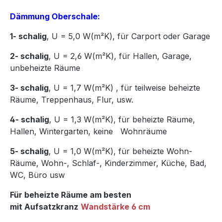
Dämmung Oberschale:
1- schalig
, U = 5,0 W(m²K),
für Carport oder Garage
2- schalig
, U = 2,6 W(m²K), für Hallen, Garage,
unbeheizte Räume
3- schalig
, U = 1,7 W(m²K)
,
für teilweise beheizte
Räume, Treppenhaus, Flur, usw.
4- schalig
, U = 1,3 W(m²K), für beheizte Räume,
Hallen, Wintergarten, keine Wohnräume
5- schalig
, U = 1,0 W(m²K), für beheizte Wohn-
Räume, Wohn-, Schlaf-, Kinderzimmer, Küche, Bad,
WC, Büro usw
Für beheizte Räume am besten
mit Aufsatzkranz
Wandstärke 6 cm