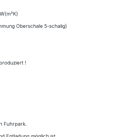
66 W(m²K)
ämmung Oberschale 5-schalig)
produziert !
en Fuhrpark.
nd Entladung möglich ist.