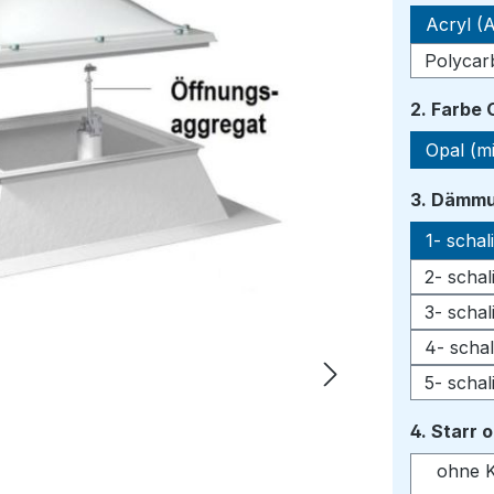
Acryl (A
Polycar
2. Farbe
Opal (mi
3. Dämmu
1- scha
2- scha
3- scha
4- scha
5- scha
4. Starr 
ohne K