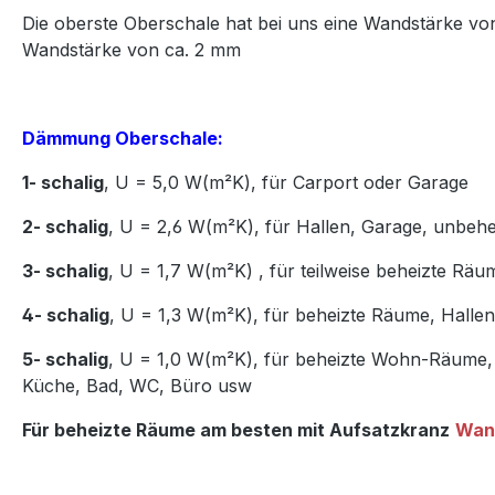
Die oberste Oberschale hat bei uns eine Wandstärke vo
Wandstärke von ca. 2 mm
Dämmung Oberschale:
1- schalig
, U = 5,0 W(m²K),
für Carport oder Garage
2- schalig
, U = 2,6 W(m²K), für Hallen, Garage, unbeh
3- schalig
, U = 1,7 W(m²K)
,
für teilweise beheizte Räu
4- schalig
, U = 1,3 W(m²K), für beheizte Räume, Hall
5- schalig
, U = 1,0 W(m²K), für beheizte Wohn-Räume,
Küche, Bad, WC, Büro usw
Für beheizte Räume am besten mit Aufsatzkranz
Wan