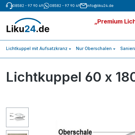
08582 - 97 90 49
08582 - 97 90 49
info@liku24.de
m Hauptinhalt springen
Zur Suche springen
Zur Hauptnavigation springen
„Premium Lich
Lichtkuppel mit Aufsatzkranz
Nur Oberschalen
Sanier
Lichtkuppel 60 x 18
Bildergalerie überspringen