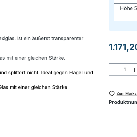
Höhe 5
glas, ist ein äußerst transparenter
Regulärer Pr
1.171,2
as mit einer gleichen Stärke.
Produkt
nd splittert nicht. Ideal gegen Hagel und
Glas mit einer gleichen Stärke
Zum Merkze
Produktnu