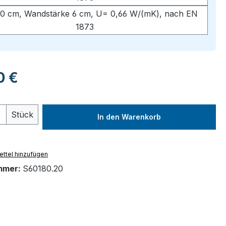
0 cm, Wandstärke 6 cm, U= 0,66 W/(mK), nach EN
1873
eis:
0 €
 Anzahl: Gib den gewünschten Wert ein 
Stück
In den Warenkorb
ttel hinzufügen
mmer:
S60180.20