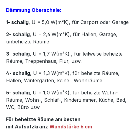
Dämmung Oberschale:
1- schalig
, U = 5,0 W(m²K),
für Carport oder Garage
2- schalig
, U = 2,6 W(m²K), für Hallen, Garage,
unbeheizte Räume
3- schalig
, U = 1,7 W(m²K)
,
für teilweise beheizte
Räume, Treppenhaus, Flur, usw.
4- schalig
, U = 1,3 W(m²K), für beheizte Räume,
Hallen, Wintergarten, keine Wohnräume
5- schalig
, U = 1,0 W(m²K), für beheizte Wohn-
Räume, Wohn-, Schlaf-, Kinderzimmer, Küche, Bad,
WC, Büro usw
Für beheizte Räume am besten
mit Aufsatzkranz
Wandstärke 6 cm