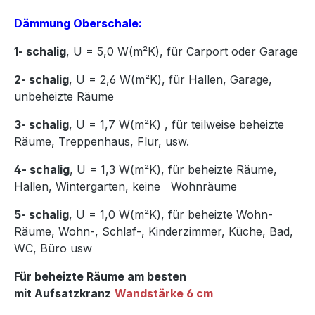
Dämmung Oberschale:
1- schalig
, U = 5,0 W(m²K),
für Carport oder Garage
2- schalig
, U = 2,6 W(m²K), für Hallen, Garage,
unbeheizte Räume
3- schalig
, U = 1,7 W(m²K)
,
für teilweise beheizte
Räume, Treppenhaus, Flur, usw.
4- schalig
, U = 1,3 W(m²K), für beheizte Räume,
Hallen, Wintergarten, keine Wohnräume
5- schalig
, U = 1,0 W(m²K), für beheizte Wohn-
Räume, Wohn-, Schlaf-, Kinderzimmer, Küche, Bad,
WC, Büro usw
Für beheizte Räume am besten
mit Aufsatzkranz
Wandstärke 6 cm