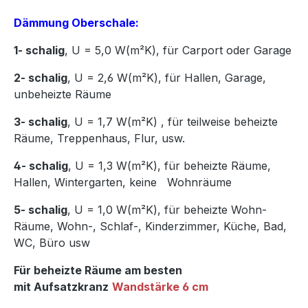
Dämmung Oberschale:
1- schalig
, U = 5,0 W(m²K),
für Carport oder Garage
2- schalig
, U = 2,6 W(m²K), für Hallen, Garage,
unbeheizte Räume
3- schalig
, U = 1,7 W(m²K)
,
für teilweise beheizte
Räume, Treppenhaus, Flur, usw.
4- schalig
, U = 1,3 W(m²K), für beheizte Räume,
Hallen, Wintergarten, keine Wohnräume
5- schalig
, U = 1,0 W(m²K), für beheizte Wohn-
Räume, Wohn-, Schlaf-, Kinderzimmer, Küche, Bad,
WC, Büro usw
Für beheizte Räume am besten
mit Aufsatzkranz
Wandstärke 6 cm