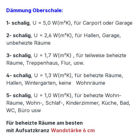
Dämmung Oberschale:
1- schalig
, U = 5,0 W(m²K),
für Carport oder Garage
2- schalig
, U = 2,6 W(m²K), für Hallen, Garage,
unbeheizte Räume
3- schalig
, U = 1,7 W(m²K)
,
für teilweise beheizte
Räume, Treppenhaus, Flur, usw.
4- schalig
, U = 1,3 W(m²K), für beheizte Räume,
Hallen, Wintergarten, keine Wohnräume
5- schalig
, U = 1,0 W(m²K), für beheizte Wohn-
Räume, Wohn-, Schlaf-, Kinderzimmer, Küche, Bad,
WC, Büro usw
Für beheizte Räume am besten
mit Aufsatzkranz
Wandstärke 6 cm