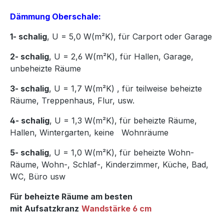
Dämmung Oberschale:
1- schalig
, U = 5,0 W(m²K),
für Carport oder Garage
2- schalig
, U = 2,6 W(m²K), für Hallen, Garage,
unbeheizte Räume
3- schalig
, U = 1,7 W(m²K)
,
für teilweise beheizte
Räume, Treppenhaus, Flur, usw.
4- schalig
, U = 1,3 W(m²K), für beheizte Räume,
Hallen, Wintergarten, keine Wohnräume
5- schalig
, U = 1,0 W(m²K), für beheizte Wohn-
Räume, Wohn-, Schlaf-, Kinderzimmer, Küche, Bad,
WC, Büro usw
Für beheizte Räume am besten
mit Aufsatzkranz
Wandstärke 6 cm