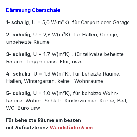
Dämmung Oberschale:
1- schalig
, U = 5,0 W(m²K),
für Carport oder Garage
2- schalig
, U = 2,6 W(m²K), für Hallen, Garage,
unbeheizte Räume
3- schalig
, U = 1,7 W(m²K)
,
für teilweise beheizte
Räume, Treppenhaus, Flur, usw.
4- schalig
, U = 1,3 W(m²K), für beheizte Räume,
Hallen, Wintergarten, keine Wohnräume
5- schalig
, U = 1,0 W(m²K), für beheizte Wohn-
Räume, Wohn-, Schlaf-, Kinderzimmer, Küche, Bad,
WC, Büro usw
Für beheizte Räume am besten
mit Aufsatzkranz
Wandstärke 6 cm