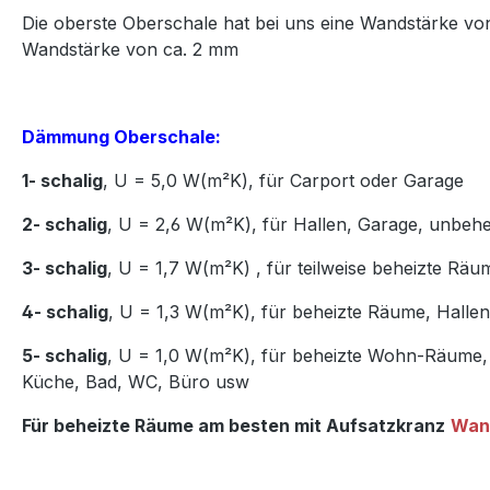
Die oberste Oberschale hat bei uns eine Wandstärke vo
Wandstärke von ca. 2 mm
Dämmung Oberschale:
1- schalig
, U = 5,0 W(m²K),
für Carport oder Garage
2- schalig
, U = 2,6 W(m²K), für Hallen, Garage, unbeh
3- schalig
, U = 1,7 W(m²K)
,
für teilweise beheizte Räu
4- schalig
, U = 1,3 W(m²K), für beheizte Räume, Hall
5- schalig
, U = 1,0 W(m²K), für beheizte Wohn-Räume,
Küche, Bad, WC, Büro usw
Für beheizte Räume am besten mit Aufsatzkranz
Wan