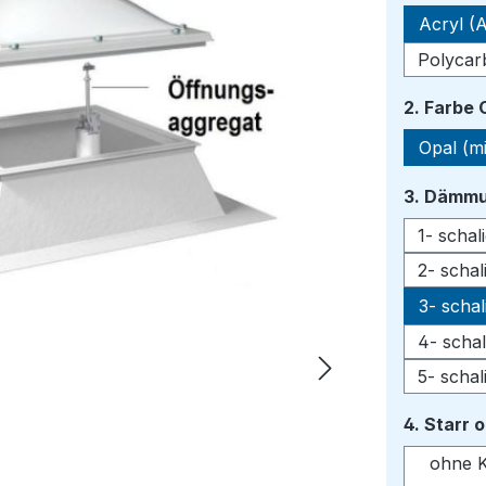
Acryl (A
Polycar
2. Farbe
Opal (mi
3. Dämmu
1- scha
2- scha
3- scha
4- scha
5- scha
4. Starr 
ohne K