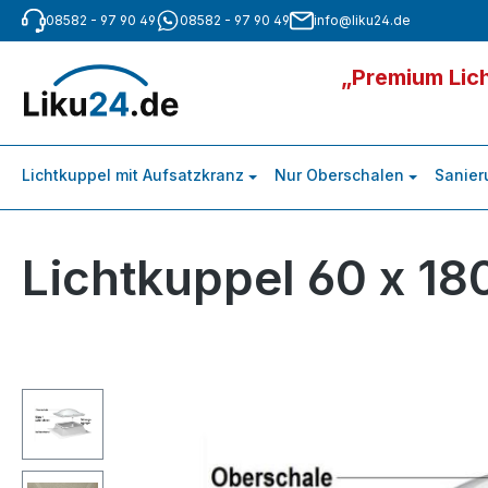
08582 - 97 90 49
08582 - 97 90 49
info@liku24.de
m Hauptinhalt springen
Zur Suche springen
Zur Hauptnavigation springen
„Premium Lich
Lichtkuppel mit Aufsatzkranz
Nur Oberschalen
Sanier
Lichtkuppel 60 x 18
Bildergalerie überspringen