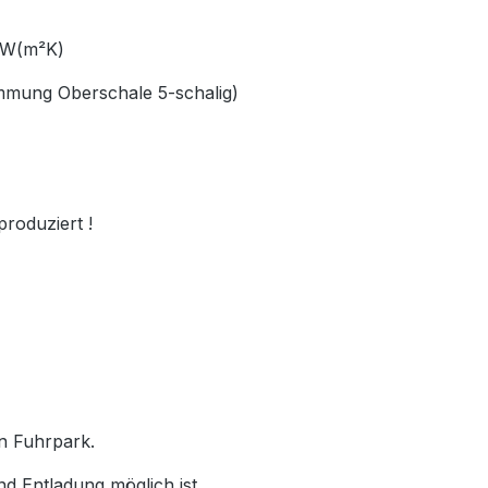
66 W(m²K)
ämmung Oberschale 5-schalig)
produziert !
en Fuhrpark.
nd Entladung möglich ist.