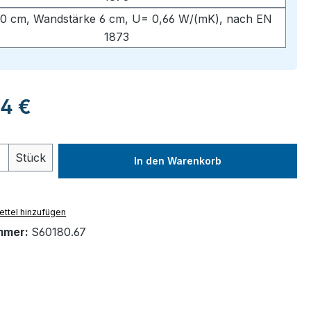
0 cm, Wandstärke 6 cm, U= 0,66 W/(mK), nach EN
1873
eis:
34 €
 Anzahl: Gib den gewünschten Wert ein 
Stück
In den Warenkorb
ttel hinzufügen
mmer:
S60180.67