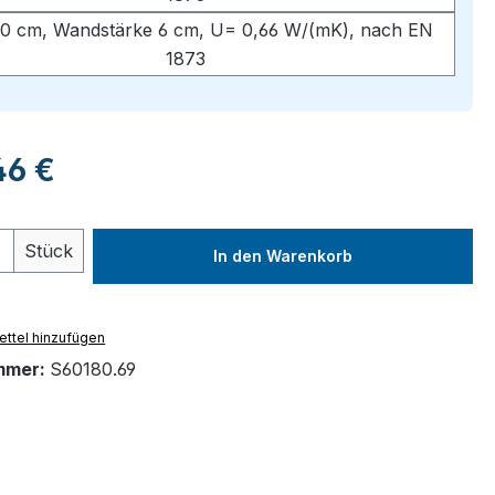
0 cm, Wandstärke 6 cm, U= 0,66 W/(mK), nach EN
1873
eis:
46 €
 Anzahl: Gib den gewünschten Wert ein 
Stück
In den Warenkorb
ttel hinzufügen
mmer:
S60180.69