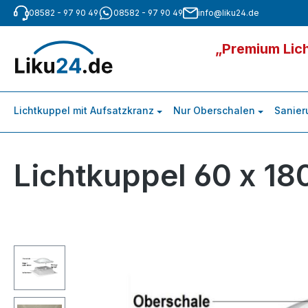
08582 - 97 90 49
08582 - 97 90 49
info@liku24.de
m Hauptinhalt springen
Zur Suche springen
Zur Hauptnavigation springen
„Premium Lich
Lichtkuppel mit Aufsatzkranz
Nur Oberschalen
Sanier
Lichtkuppel 60 x 18
Bildergalerie überspringen