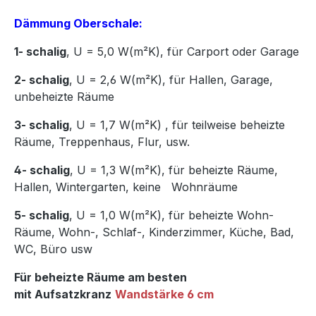
Dämmung Oberschale:
1- schalig
, U = 5,0 W(m²K),
für Carport oder Garage
2- schalig
, U = 2,6 W(m²K), für Hallen, Garage,
unbeheizte Räume
3- schalig
, U = 1,7 W(m²K)
,
für teilweise beheizte
Räume, Treppenhaus, Flur, usw.
4- schalig
, U = 1,3 W(m²K), für beheizte Räume,
Hallen, Wintergarten, keine Wohnräume
5- schalig
, U = 1,0 W(m²K), für beheizte Wohn-
Räume, Wohn-, Schlaf-, Kinderzimmer, Küche, Bad,
WC, Büro usw
Für beheizte Räume am besten
mit Aufsatzkranz
Wandstärke 6 cm