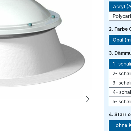
Acryl (A
Polycar
2. Farbe
Opal (mi
3. Dämmu
1- scha
2- scha
3- scha
4- scha
5- scha
4. Starr 
ohne K