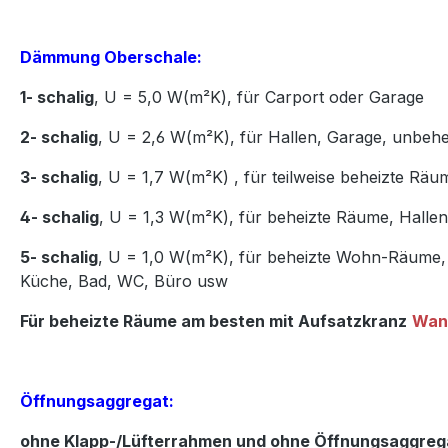
Dämmung Oberschale:
1- schalig
, U = 5,0 W(m²K),
für Carport oder Garage
2- schalig
, U = 2,6 W(m²K),
für Hallen, Garage, unbeh
3- schalig
, U = 1,7 W(m²K)
,
für teilweise beheizte Räu
4- schalig
, U = 1,3 W(m²K),
für beheizte Räume, Hall
5- schalig
, U = 1,0 W(m²K),
für beheizte Wohn-Räume, 
Küche,
Bad, WC, Büro usw
Für beheizte Räume am besten mit Aufsatzkranz
Wan
Öffnungsaggregat:
ohne Klapp-/Lüfterrahmen und ohne Öffnungsaggreg