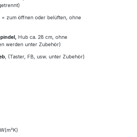
getrennt)
= zum öffnen oder belüften, ohne
pindel,
Hub ca. 28 cm, ohne
en werden unter Zubehör)
eb
, (Taster, FB, usw. unter Zubehör)
66 W(m²K)