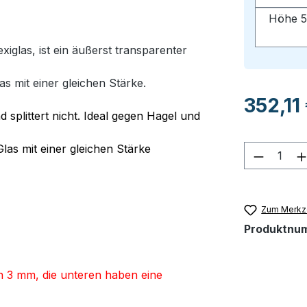
Höhe 5
glas, ist ein äußerst transparenter
as mit einer gleichen Stärke.
Regulärer Pr
352,11
d splittert nicht. Ideal gegen Hagel und
Glas mit einer gleichen Stärke
Produkt
Zum Merkze
Produktnu
on 3 mm,
die unteren haben eine