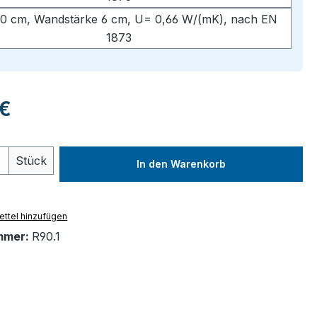
0 cm, Wandstärke 6 cm, U= 0,66 W/(mK), nach EN
1873
eis:
 €
 Anzahl: Gib den gewünschten Wert ein 
Stück
In den Warenkorb
ttel hinzufügen
mmer:
R90.1