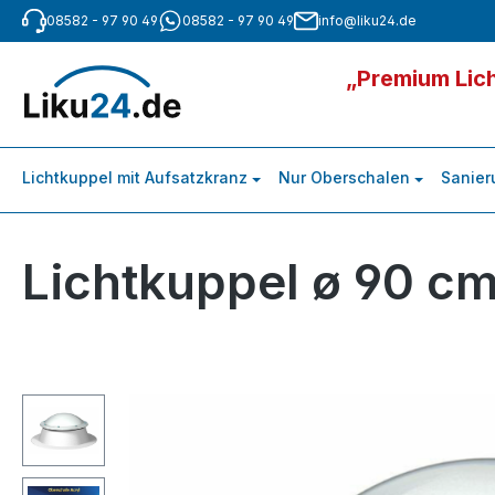
08582 - 97 90 49
08582 - 97 90 49
info@liku24.de
m Hauptinhalt springen
Zur Suche springen
Zur Hauptnavigation springen
„Premium Lich
Lichtkuppel mit Aufsatzkranz
Nur Oberschalen
Sanier
Lichtkuppel ø 90 cm
Bildergalerie überspringen